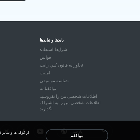
بایدها و نبایدها
شرايط استفاده
قوانين
تجاوز به قانون كپي رايت
امنیت
شناسه موسیقی
توافقنامه
اطلاعات شخصی من را نفروشید
اطلاعات شخصی من را به اشتراک
نگذارید
پارسی
موافقم