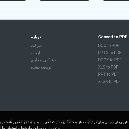
Convert to PDF
درباره
DOC to PDF
شرکت
PPTX to PDF
تبليغات
DOCX to PDF
حق کپی برداری
XLS to PDF
توسعه دهنده
PPT to PDF
XLSX to PDF
CBR to PDF
TXT to PDF
PPS to PDF
RTF to PDF
CBZ to PDF
App Store
Google Play
AppGallery
FB2 to PDF
استفاده از وب‌سایت ما، شما به استفاده ما ا