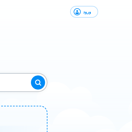
ورود
ج