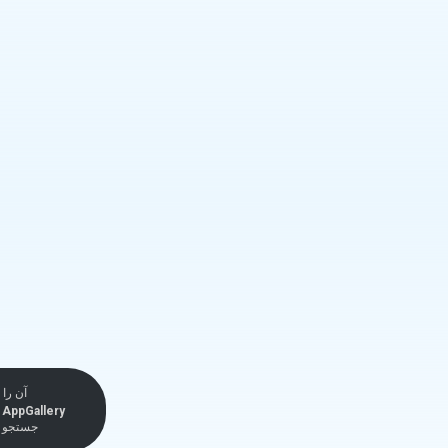
آن را 
AppGallery
جستجو ک