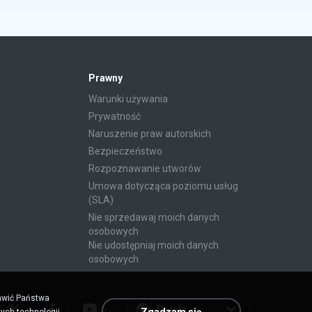
Prawny
Warunki używania
Prywatność
Naruszenie praw autorskich
Bezpieczeństwo
Rozpoznawanie utworów
Umowa dotycząca poziomu usług
(SLA)
Nie sprzedawaj moich danych
osobowych
Nie udostępniaj moich danych
osobowych
rawić Państwa
Polski