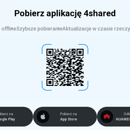
Pobierz aplikację 4shared
offline
Szybsze pobieranie
Aktualizacje w czasie rzecz
bierz na
Pobierz na
Odkr
ogle Play
App Store
HUAWEI 