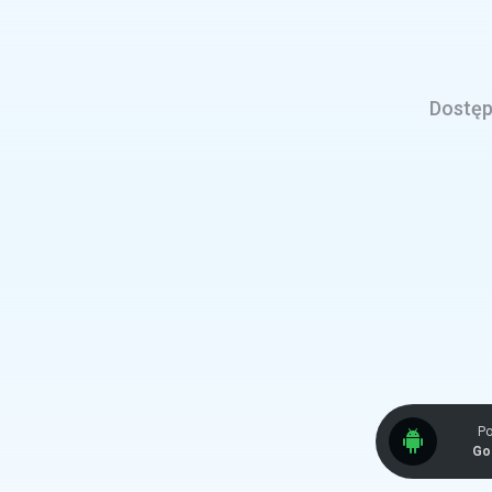
Dostęp 
Po
Go