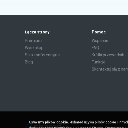
Łącza strony
Pomoc
Premium
Wsparcie
Wyszukaj
FAQ
Sala konferencyjna
Krótki przewodnik
Blog
Funkcje
Skontaktuj się z na
Używamy plików cookie.
4shared używa plików cookie i innyc