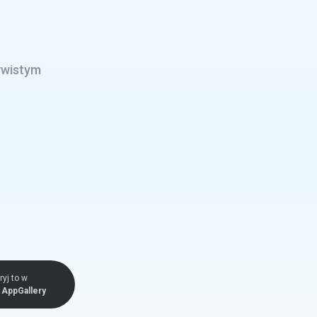
ywistym
yj to w
AppGallery